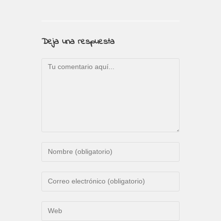
Deja una respuesta
Comentario
Introduce
tu
nombre
Introduce
o
tu
nombre
dirección
Introduce
de
de
la