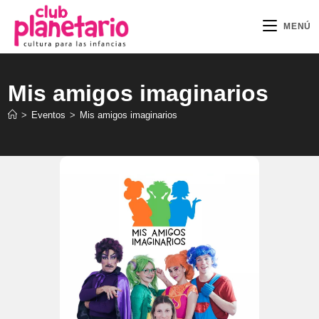
Ir
al
MENÚ
contenido
Mis amigos imaginarios
>
Eventos
>
Mis amigos imaginarios