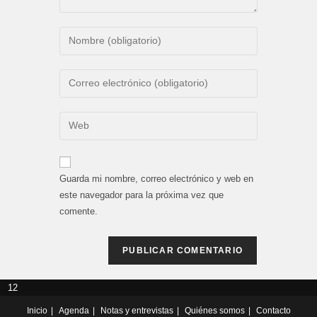
Introduce
tu
nombre
Introduce
o
tu
nombre
dirección
Introduce
de
de
la
usuario
correo
URL
para
electrónico
de
comentar
Guarda mi nombre, correo electrónico y web en
para
tu
este navegador para la próxima vez que
comentar
web
comente.
(opcional)
12
Inicio
Agenda
Notas y entrevistas
Quiénes somos
Contacto