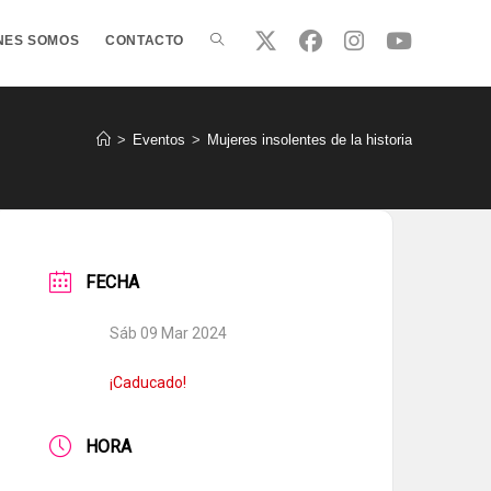
ALTERNAR
NES SOMOS
CONTACTO
BÚSQUEDA
>
Eventos
>
Mujeres insolentes de la historia
DE
FECHA
LA
Sáb 09 Mar 2024
WEB
¡Caducado!
HORA