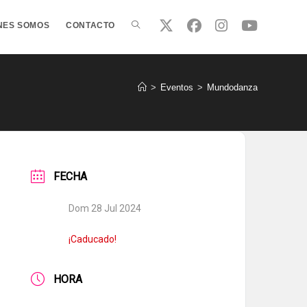
ALTERNAR
NES SOMOS
CONTACTO
BÚSQUEDA
>
Eventos
>
Mundodanza
DE
FECHA
LA
Dom 28 Jul 2024
WEB
¡Caducado!
HORA