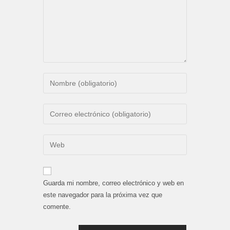
Introduce
tu
nombre
Introduce
o
tu
nombre
dirección
Introduce
de
de
la
usuario
correo
URL
para
electrónico
de
comentar
Guarda mi nombre, correo electrónico y web en
para
tu
este navegador para la próxima vez que
comentar
web
comente.
(opcional)