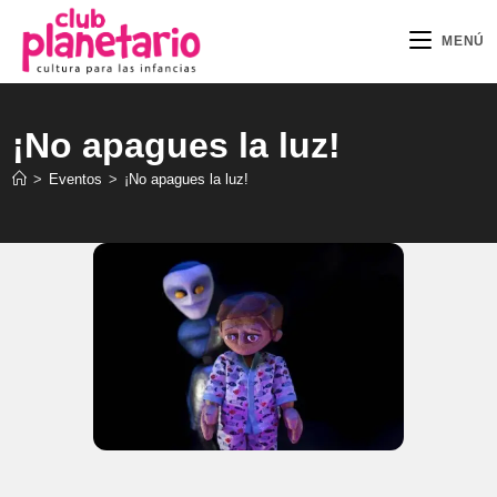
Ir
al
MENÚ
contenido
¡No apagues la luz!
>
Eventos
>
¡No apagues la luz!