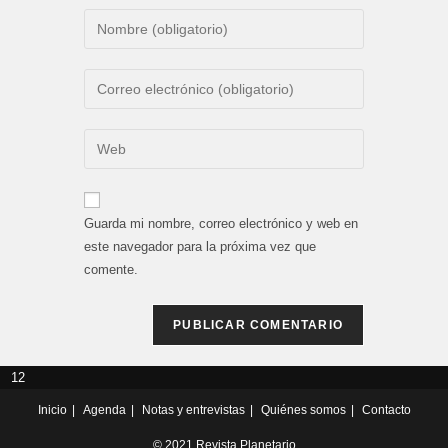
Introduce
tu
nombre
Introduce
o
tu
nombre
dirección
Introduce
de
de
la
usuario
correo
URL
para
electrónico
de
comentar
Guarda mi nombre, correo electrónico y web en
para
tu
este navegador para la próxima vez que
comentar
web
comente.
(opcional)
12
Inicio
Agenda
Notas y entrevistas
Quiénes somos
Contacto
© 2021 Revista Planetario