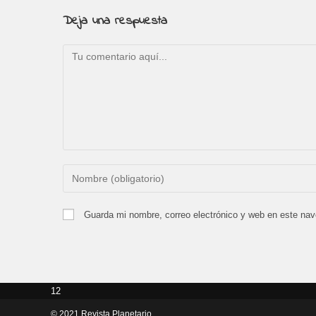
Deja una respuesta
Comentario
Introduce
tu
nombre
Guarda mi nombre, correo electrónico y web en este na
o
nombre
de
usuario
12
para
comentar
© 2021 Revista Planetario