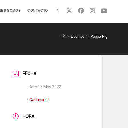
ALTERNAR
NES SOMOS
CONTACTO
BÚSQUEDA
>
Eventos
>
Peppa Pig
DE
FECHA
LA
Dom 15 May 2022
WEB
¡Caducado!
HORA