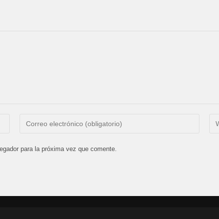
Introduce
Int
tu
la
dirección
UR
vegador para la próxima vez que comente.
de
de
correo
tu
electrónico
we
para
(op
comentar