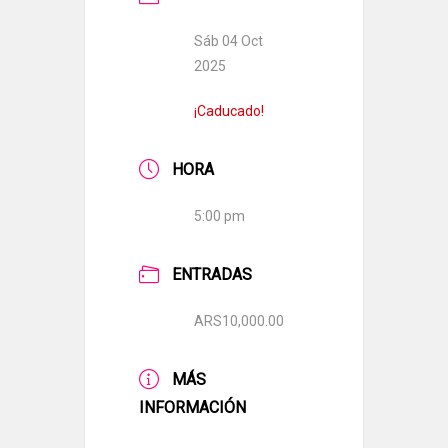
Sáb 04 Oct
2025
¡Caducado!
HORA
5:00 pm
ENTRADAS
ARS10,000.00
MÁS
INFORMACIÓN