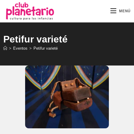
Ir
al
MENÚ
contenido
Petifur varieté
>
Eventos
>
Petifur varieté