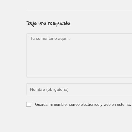
Deja una respuesta
Comentario
Introduce
tu
nombre
Guarda mi nombre, correo electrónico y web en este na
o
nombre
de
usuario