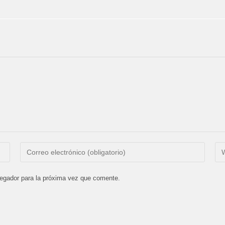
Introduce
Int
tu
la
dirección
UR
vegador para la próxima vez que comente.
de
de
correo
tu
electrónico
we
para
(op