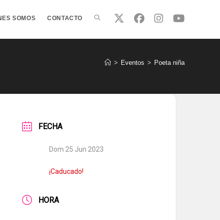
ALTERNAR
NES SOMOS
CONTACTO
BÚSQUEDA
>
Eventos
>
Poeta niña
DE
FECHA
LA
Dom 25 Jun 2023
WEB
¡Caducado!
HORA