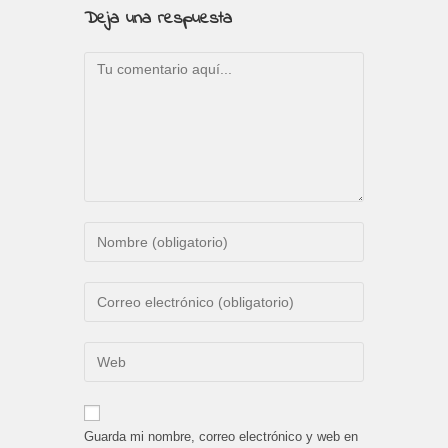
Deja una respuesta
Comentario
Introduce
tu
nombre
Introduce
o
tu
nombre
dirección
Introduce
de
de
la
usuario
correo
URL
para
electrónico
de
comentar
Guarda mi nombre, correo electrónico y web en
para