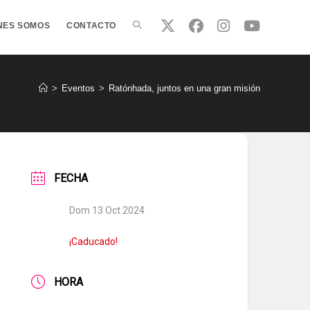
ALTERNAR
NES SOMOS
CONTACTO
BÚSQUEDA
>
Eventos
>
Ratónhada, juntos en una gran misión
DE
FECHA
LA
Dom 13 Oct 2024
WEB
¡Caducado!
HORA