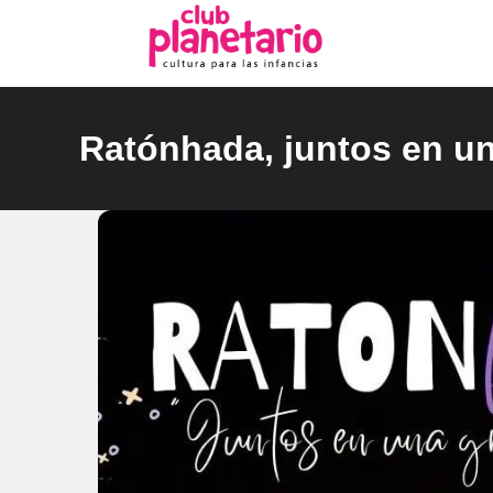
Ir
al
contenido
Ratónhada, juntos en u