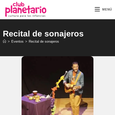
Ir
al
MENÚ
contenido
Recital de sonajeros
>
Eventos
>
Recital de sonajeros