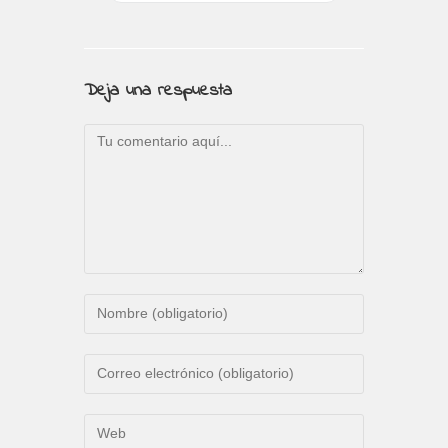
Deja una respuesta
Comentario
Introduce
tu
nombre
Introduce
o
tu
nombre
dirección
Introduce
de
de