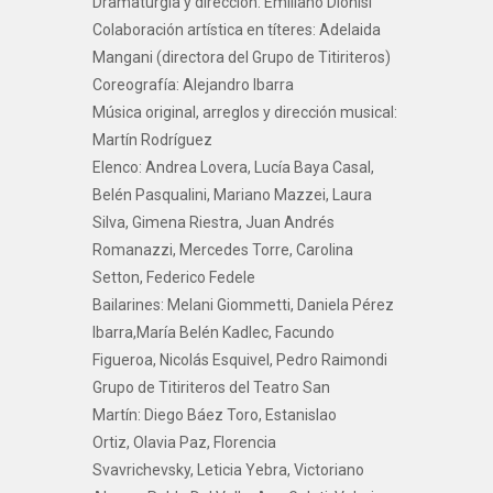
Dramaturgia y dirección: Emiliano Dionisi
Colaboración artística en títeres: Adelaida
Mangani (directora del Grupo de Titiriteros)
Coreografía: Alejandro Ibarra
Música original, arreglos y dirección musical:
Martín Rodríguez
Elenco: Andrea Lovera, Lucía Baya Casal,
Belén Pasqualini, Mariano Mazzei, Laura
Silva, Gimena Riestra, Juan Andrés
Romanazzi, Mercedes Torre, Carolina
Setton, Federico Fedele
Bailarines: Melani Giommetti, Daniela Pérez
Ibarra,María Belén Kadlec, Facundo
Figueroa, Nicolás Esquivel, Pedro Raimondi
Grupo de Titiriteros del Teatro San
Martín: Diego Báez Toro, Estanislao
Ortiz, Olavia Paz, Florencia
Svavrichevsky, Leticia Yebra, Victoriano