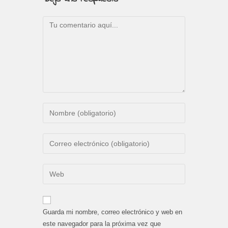
Comentario
Introduce
tu
nombre
Introduce
o
tu
nombre
dirección
Introduce
de
de
la
usuario
correo
URL
para
electrónico
de
comentar
Guarda mi nombre, correo electrónico y web en
para
tu
este navegador para la próxima vez que