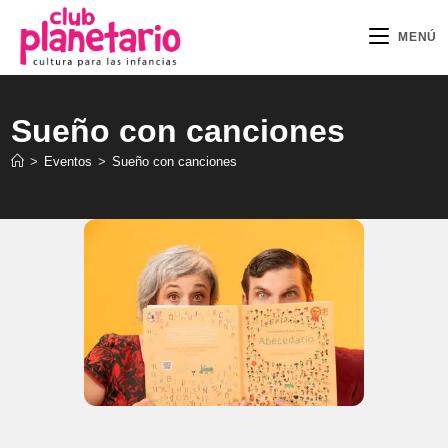
Ir
al
MENÚ
contenido
Sueño con canciones
>
Eventos
>
Sueño con canciones