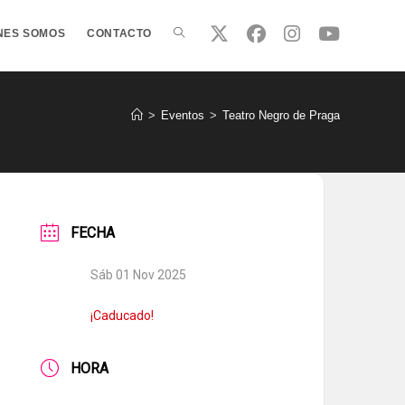
ALTERNAR
NES SOMOS
CONTACTO
BÚSQUEDA
>
Eventos
>
Teatro Negro de Praga
DE
FECHA
LA
Sáb 01 Nov 2025
WEB
¡Caducado!
HORA