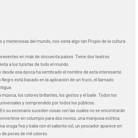
 y misteriosas del mundo, nos visita algo tan Propio de la cultura
 presentes en más de cincuenta países. Tiene dos teatros
eita a los turistas de todo el mundo.
 y desde esa época ha sembrado el nombre de esta interesante
ro Negro está basado en la aplicación de un truco, el llamado
ntigua.
úsica, los colores brillantes, los gestos y el baile. Todos los
universales y comprendido por todos los públicos.
. En su escenario suceden cosas con las cuales no se encontrarán
 convertirse en columpio para dos novios, una mariposa exótica
a oruga fea y baila con el saliente sol, un pescador aparece en
de peces de mil colores.