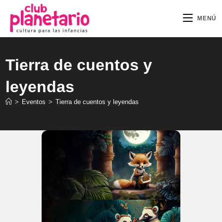
Ir
al
MENÚ
contenido
Tierra de cuentos y
leyendas
>
Eventos
>
Tierra de cuentos y leyendas