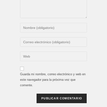
Introduce
tu
nombre
Introduce
o
tu
nombre
dirección
Introduce
de
de
la
usuario
correo
URL
para
electrónico
de
comentar
Guarda mi nombre, correo electrónico y web en
para
tu
este navegador para la próxima vez que
comentar
web
comente.
(opcional)