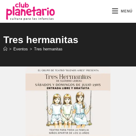
Ir
al
MENÚ
contenido
Tres hermanitas
>
Eventos
>
Tres hermanitas