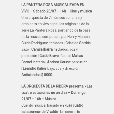
LA PANTERA ROSA MUSICALIZADA EN
VIVO – Sábado 20/07 – 16h – Cine y música
Una orquesta de 7 músicos sonoriza y
ambienta en vivo capítulos originales de la
serie La Pantera Rosa, partiendo de la base
de la música compuesta por Henry Mancini.
Guido Rodriguez
: teclados |
Griselda Sardás
:
saxo |
Camila Ibarra
: teclados, voz y
percusión |
Guido Bravo
: flauta |
Matias
Gomel
: batería |
Andrea Gauna
: percusión
|
Leandro Kalén
: bajo, voz y dirección.
Anticipadas $ 5000.
LA ORQUESTA DE LA RIBERA presenta: «Las
cuatro estaciones en un día» – Domingo
21/07 – 16h – Música
Cuento musical basado en
«Las cuatro
estaciones» de Vivaldi»
. Un concierto