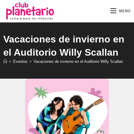
Ir
al
MENÚ
contenido
Vacaciones de invierno en
el Auditorio Willy Scallan
>
Eventos
>
Vacaciones de invierno en el Auditorio Willy Scallan