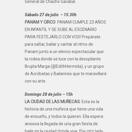
General de Chacho Garabal.
Sábado 27 de julio – 15.30h
PANAM Y CIRCO
: PANAM CUMPLE 23 AÑOS
EN INFANTIL Y SE SUBE AL ESCENARIO
PARA FESTEJARLO CON VOS! Prepárate
para saltar, bailar y cantar al ritmo de
Panam junto a un elenco espectacular que
la rodea donde se luce con la desopilante
Brujita Marga (@EdithHermida), y un grupo
de Acróbatas y Bailarines que te maravillará
con su arte.
Domingo 28 de julio – 15h
LA CIUDAD DE LAS MUÑECAS
: Esta es la
historia de una muñeca que tiene una vida
de ensueño, y todos la quieren. Ella espera
ansiosa la llegada de una gran fiesta de
baile en la ciudad donde vive. Por otro lado,