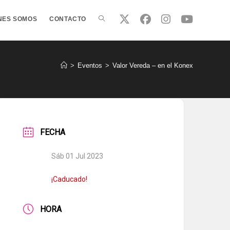
ALTERNAR
NES SOMOS
CONTACTO
BÚSQUEDA
>
Eventos
>
Valor Vereda – en el Konex
DE
FECHA
LA
Sáb 01 Jul 2023
WEB
¡Caducado!
HORA