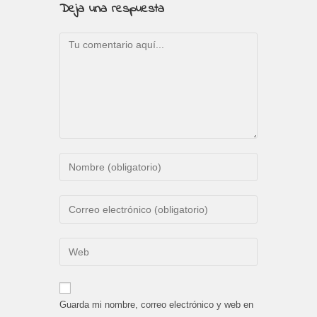
Deja una respuesta
Comentario
Introduce
tu
nombre
Introduce
o
tu
nombre
dirección
Introduce
de
de
la
usuario
correo
URL
para
electrónico
de
comentar
Guarda mi nombre, correo electrónico y web en
para
tu