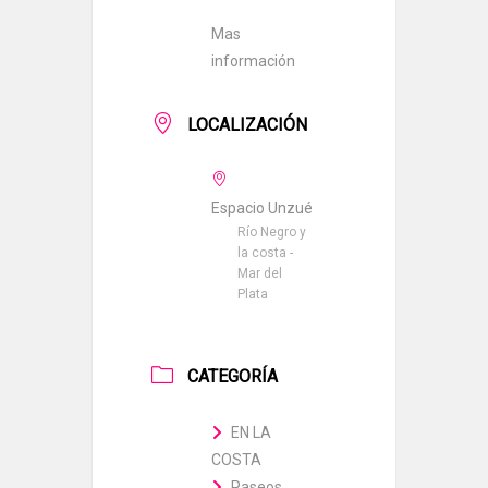
Mas
información
LOCALIZACIÓN
Espacio Unzué
Río Negro y
la costa -
Mar del
Plata
CATEGORÍA
EN LA
COSTA
Paseos