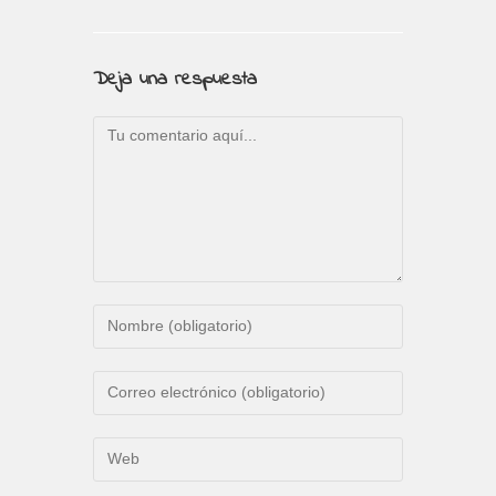
Deja una respuesta
Comentario
Introduce
tu
nombre
Introduce
o
tu
nombre
dirección
Introduce
de
de
la
usuario
correo