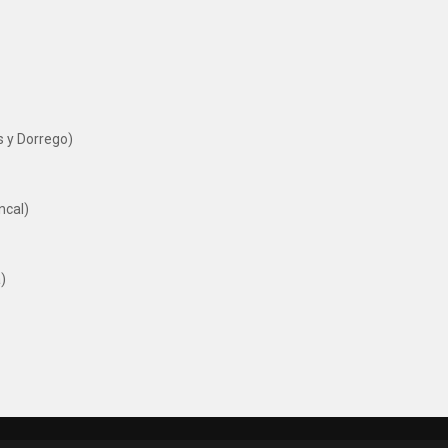
s y Dorrego)
ncal)
)