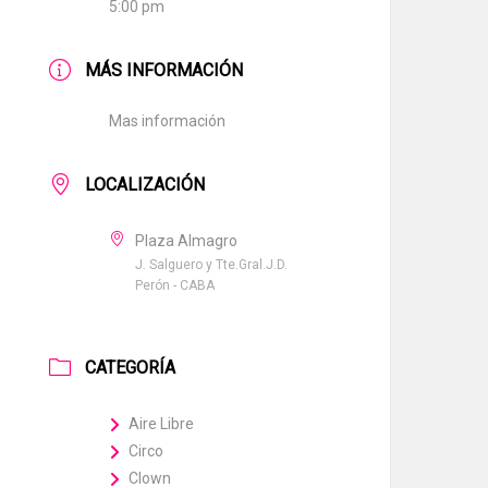
5:00 pm
MÁS INFORMACIÓN
Mas información
LOCALIZACIÓN
Plaza Almagro
J. Salguero y Tte.Gral.J.D.
Perón - CABA
CATEGORÍA
Aire Libre
Circo
Clown