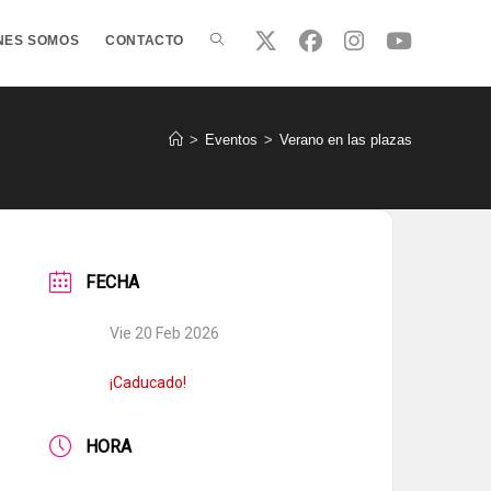
ALTERNAR
NES SOMOS
CONTACTO
BÚSQUEDA
>
Eventos
>
Verano en las plazas
DE
FECHA
LA
Vie 20 Feb 2026
WEB
¡Caducado!
HORA