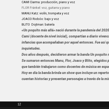
CAMI Ciarma: producción, piano y voz
FLOR Fränkel: voz, guitarra y piano
MANU Katz: violín, trompeta y voz
JOACO Riobóo: bajo y voz
BLITO Dojtman: batería
«Un poquito más allá»
nació durante la pandemia del 2020.
Cami (docente de nivel inicial), compartían a diario vivenci
infancias que acompañaban por aquel entonces. Fue así q
inquietudes.
Dos años después, decidieron armar la banda Un poquito m
Se sumaron entonces Manu, Flor, Joaco y Blito, elegidos 
que también trabajaron como docentes de música en espac
Hoy en día la banda brinda un show que incluye un repert
cuentan historias y presentan personajes a través de la mi
12