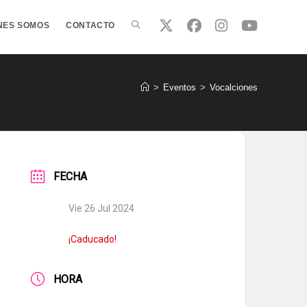
ALTERNAR
NES SOMOS
CONTACTO
BÚSQUEDA
>
Eventos
>
Vocalciones
DE
FECHA
LA
Vie 26 Jul 2024
WEB
¡Caducado!
HORA