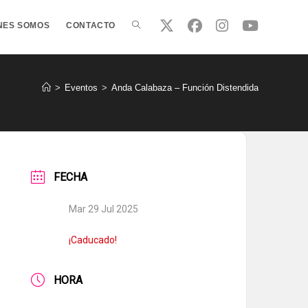
ALTERNAR
NES SOMOS
CONTACTO
BÚSQUEDA
>
Eventos
>
Anda Calabaza – Función Distendida
DE
FECHA
LA
Mar 29 Jul 2025
WEB
¡Caducado!
HORA