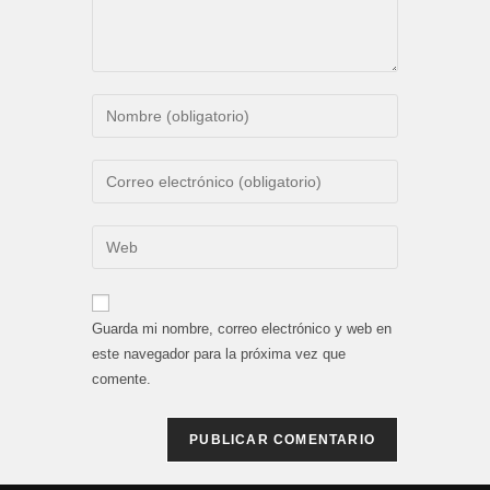
Introduce
tu
nombre
Introduce
o
tu
nombre
dirección
Introduce
de
de
la
usuario
correo
URL
para
electrónico
de
comentar
Guarda mi nombre, correo electrónico y web en
para
tu
este navegador para la próxima vez que
comentar
web
comente.
(opcional)