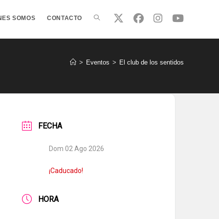
ALTERNAR
NES SOMOS
CONTACTO
BÚSQUEDA
>
Eventos
>
El club de los sentidos
DE
FECHA
LA
Dom 02 Ago 2026
WEB
¡Caducado!
HORA