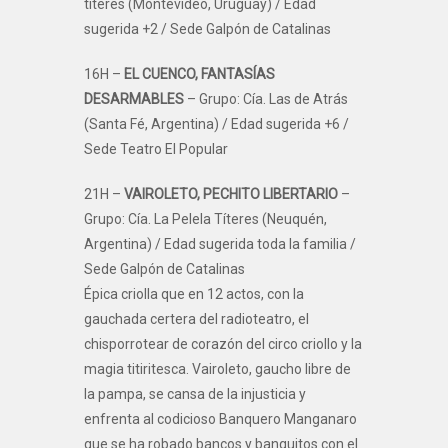
títeres (Montevideo, Uruguay) / Edad
sugerida +2 / Sede Galpón de Catalinas
16H –
EL CUENCO, FANTASÍAS
DESARMABLES
– Grupo: Cía. Las de Atrás
(Santa Fé, Argentina) / Edad sugerida +6 /
Sede Teatro El Popular
21H –
VAIROLETO, PECHITO LIBERTARIO
–
Grupo: Cía. La Pelela Títeres (Neuquén,
Argentina) / Edad sugerida toda la familia /
Sede Galpón de Catalinas
Épica criolla que en 12 actos, con la
gauchada certera del radioteatro, el
chisporrotear de corazón del circo criollo y la
magia titiritesca. Vairoleto, gaucho libre de
la pampa, se cansa de la injusticia y
enfrenta al codicioso Banquero Manganaro
que se ha robado bancos y banquitos con el