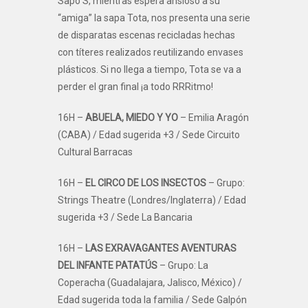
Sapo S, mientras espera ansioso a su
“amiga” la sapa Tota, nos presenta una serie
de disparatas escenas recicladas hechas
con títeres realizados reutilizando envases
plásticos. Si no llega a tiempo, Tota se va a
perder el gran final ¡a todo RRRitmo!
16H –
ABUELA, MIEDO Y YO
– Emilia Aragón
(CABA) / Edad sugerida +3 / Sede Circuito
Cultural Barracas
16H –
EL CIRCO DE LOS INSECTOS
– Grupo:
Strings Theatre (Londres/Inglaterra) / Edad
sugerida +3 / Sede La Bancaria
16H –
LAS EXRAVAGANTES AVENTURAS
DEL INFANTE PATATÚS
– Grupo: La
Coperacha (Guadalajara, Jalisco, México) /
Edad sugerida toda la familia / Sede Galpón