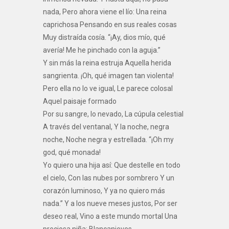
nada, Pero ahora viene el lío: Una reina
caprichosa Pensando en sus reales cosas
Muy distraída cosía. “¡Ay, dios mío, qué
avería! Me he pinchado con la aguja.”
Y sin más la reina estruja Aquella herida
sangrienta. ¡Oh, qué imagen tan violenta!
Pero ella no lo ve igual, Le parece colosal
Aquel paisaje formado
Por su sangre, lo nevado, La cúpula celestial
A través del ventanal, Y la noche, negra
noche, Noche negra y estrellada. “¡Oh my
god, qué monada!
Yo quiero una hija así: Que destelle en todo
el cielo, Con las nubes por sombrero Y un
corazón luminoso, Y ya no quiero más
nada.” Y a los nueve meses justos, Por ser
deseo real, Vino a este mundo mortal Una
preciosa niña: Blancanieves.