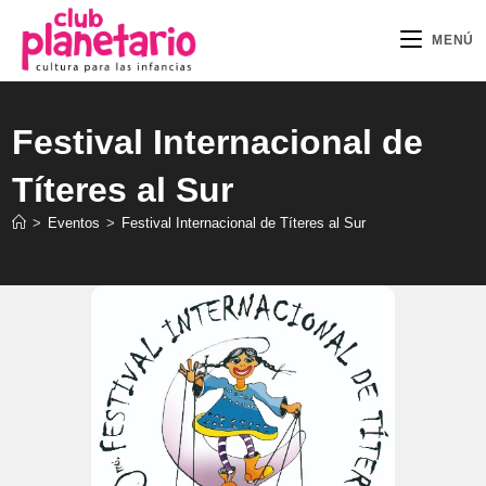
Ir
al
MENÚ
contenido
Festival Internacional de
Títeres al Sur
>
Eventos
>
Festival Internacional de Títeres al Sur