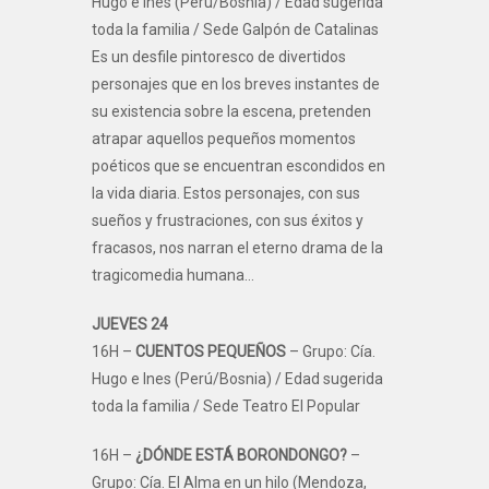
Hugo e Ines (Perú/Bosnia) / Edad sugerida
toda la familia / Sede Galpón de Catalinas
Es un desfile pintoresco de divertidos
personajes que en los breves instantes de
su existencia sobre la escena, pretenden
atrapar aquellos pequeños momentos
poéticos que se encuentran escondidos en
la vida diaria. Estos personajes, con sus
sueños y frustraciones, con sus éxitos y
fracasos, nos narran el eterno drama de la
tragicomedia humana…
JUEVES 24
16H –
CUENTOS PEQUEÑOS
– Grupo: Cía.
Hugo e Ines (Perú/Bosnia) / Edad sugerida
toda la familia / Sede Teatro El Popular
16H –
¿DÓNDE ESTÁ BORONDONGO?
–
Grupo: Cía. El Alma en un hilo (Mendoza,