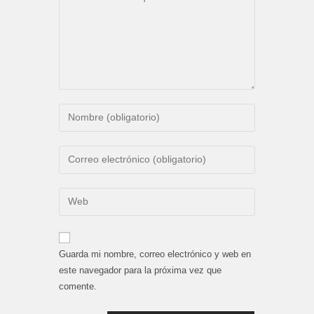
Introduce
tu
nombre
Introduce
o
tu
nombre
dirección
Introduce
de
de
la
usuario
correo
URL
para
electrónico
de
comentar
Guarda mi nombre, correo electrónico y web en
para
tu
este navegador para la próxima vez que
comentar
web
comente.
(opcional)