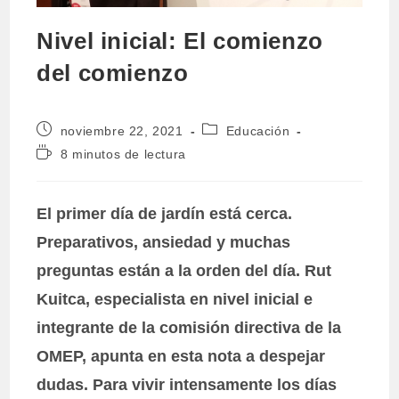
Nivel inicial: El comienzo
del comienzo
Publicación
Categoría
noviembre 22, 2021
Educación
de
de
Tiempo
8 minutos de lectura
la
la
de
entrada:
entrada:
lectura:
El primer día de jardín está cerca.
Preparativos, ansiedad y muchas
preguntas están a la orden del día. Rut
Kuitca, especialista en nivel inicial e
integrante de la comisión directiva de la
OMEP, apunta en esta nota a despejar
dudas. Para vivir intensamente los días