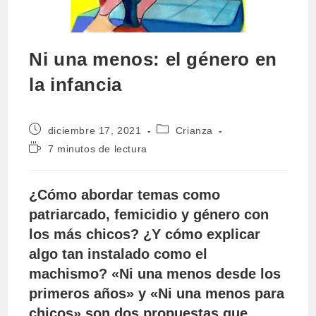
Ni una menos: el género en
la infancia
Publicación
Categoría
diciembre 17, 2021
Crianza
de
de
Tiempo
7 minutos de lectura
la
la
de
entrada:
entrada:
lectura:
¿Cómo abordar temas como
patriarcado, femicidio y género con
los más chicos? ¿Y cómo explicar
algo tan instalado como el
machismo? «Ni una menos desde los
primeros años» y «Ni una menos para
chicos» son dos propuestas que