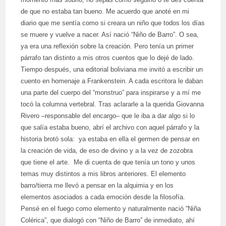
de que no estaba tan bueno. Me acuerdo que anoté en mi
diario que me sentía como si creara un niño que todos los días
se muere y vuelve a nacer. Así nació “Niño de Barro”. O sea,
ya era una reflexión sobre la creación. Pero tenía un primer
párrafo tan distinto a mis otros cuentos que lo dejé de lado.
Tiempo después, una editorial boliviana me invitó a escribir un
cuento en homenaje a Frankenstein. A cada escritora le daban
una parte del cuerpo del “monstruo” para inspirarse y a mí me
tocó la columna vertebral. Tras aclararle a la querida Giovanna
Rivero –responsable del encargo– que le iba a dar algo si lo
que salía estaba bueno, abrí el archivo con aquel párrafo y la
historia brotó sola: ya estaba en ella el germen de pensar en
la creación de vida, de eso de divino y a la vez de zozobra
que tiene el arte. Me di cuenta de que tenía un tono y unos
temas muy distintos a mis libros anteriores. El elemento
barro/tierra me llevó a pensar en la alquimia y en los
elementos asociados a cada emoción desde la filosofía.
Pensé en el fuego como elemento y naturalmente nació “Niña
Colérica”, que dialogó con “Niño de Barro” de inmediato, ahí