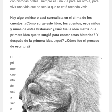
con historias orales, siempre es una vía para ser otro/a, para
vivir una vida que no sea la que te está tocando vivir.
Hay algo onírico o casi surrealista en el clima de los
cuentos, ¿Cómo surge este libro, los cuentos, esos niños
y niñas de estas historias? ¿Cuál fue la idea matriz o la
primera idea que te surgió para contar estas historias? Y
después de la primera idea, ¿qué? ¿Cómo fue el proceso
de escritura?
El
pri
mer
cue
nto
de
est
a
seri
e