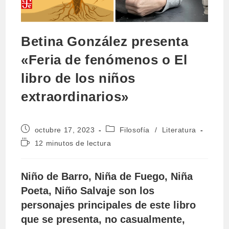
Betina González presenta
«Feria de fenómenos o El
libro de los niños
extraordinarios»
Publicación
Categoría
octubre 17, 2023
Filosofía
/
Literatura
de
de
Tiempo
12 minutos de lectura
la
la
de
entrada:
entrada:
lectura:
Niño de Barro, Niña de Fuego, Niña
Poeta, Niño Salvaje son los
personajes principales de este libro
que se presenta, no casualmente,