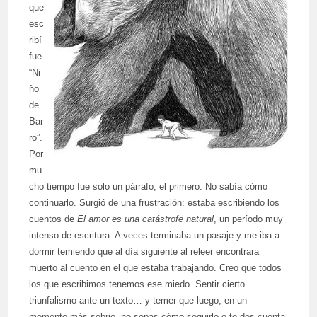
que
esc
ribí
fue
“Ni
ño
de
Bar
ro”.
Por
mu
cho tiempo fue solo un párrafo, el primero. No sabía cómo
continuarlo. Surgió de una frustración: estaba escribiendo los
cuentos de
El amor es una catástrofe natural
, un período muy
intenso de escritura. A veces terminaba un pasaje y me iba a
dormir temiendo que al día siguiente al releer encontrara
muerto al cuento en el que estaba trabajando. Creo que todos
los que escribimos tenemos ese miedo. Sentir cierto
triunfalismo ante un texto… y temer que luego, en un
momento más sobrio, no sepas cómo seguirlo o te des cuenta