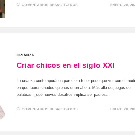
EN
COMENTARIOS DESACTIVADOS
ENERO 20, 20
DEJAR
QUE
LA
CHARLA
FLUYA
CRIANZA
Criar chicos en el siglo XXI
La crianza contemporánea pareciera tener poco que ver con el mod
en que fueron criados quienes crían ahora. Más allá de juegos de
palabras, ¿qué nuevos desafíos implica ser padres…
EN
COMENTARIOS DESACTIVADOS
ENERO 20, 20
CRIAR
CHICOS
EN
EL
SIGLO
XXI