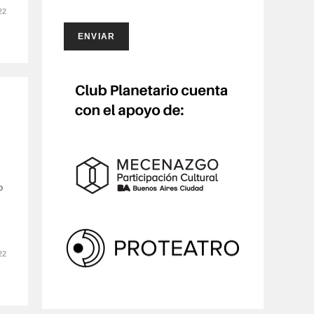
22
ENVIAR
o
22