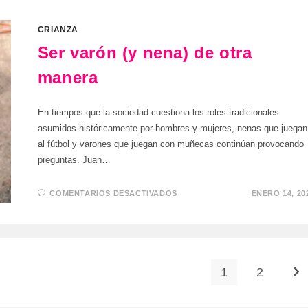
BUENA
PREGUNTA
ES
ALGO
CRIANZA
MARAVILLOSO»
Ser varón (y nena) de otra
manera
En tiempos que la sociedad cuestiona los roles tradicionales
asumidos históricamente por hombres y mujeres, nenas que juegan
al fútbol y varones que juegan con muñecas continúan provocando
preguntas. Juan…
EN
COMENTARIOS DESACTIVADOS
ENERO 14, 20
SER
VARÓN
(Y
NENA)
DE
OTRA
MANERA
1
2
Ir 