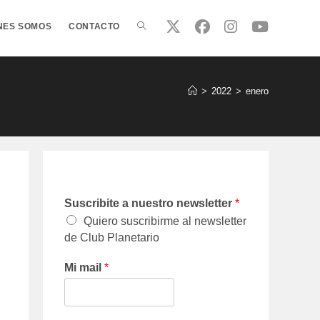
ALTERNAR
NES SOMOS
CONTACTO
BÚSQUEDA
>
2022
>
enero
DE
LA
Suscribite a nuestro newsletter
*
Quiero suscribirme al newsletter
de Club Planetario
WEB
Mi mail
*